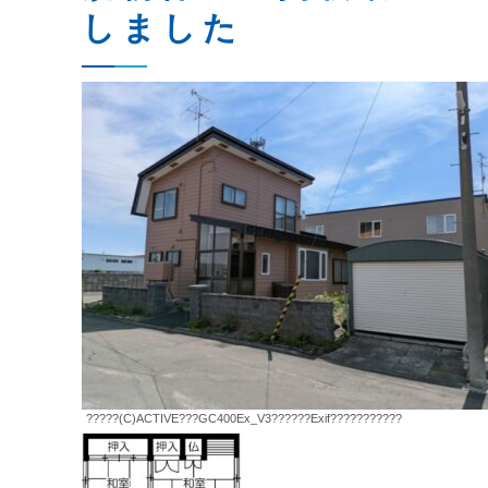
しました
?????(C)ACTIVE???GC400Ex_V3??????Exif???????????