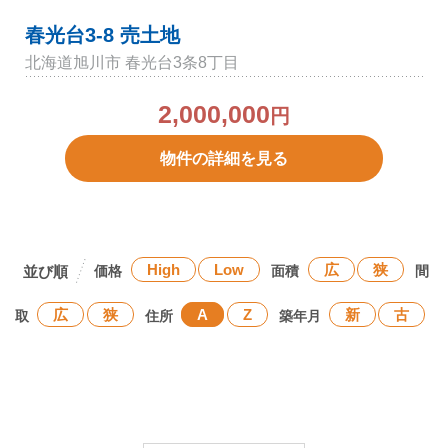
春光台3-8 売土地
北海道旭川市 春光台3条8丁目
2,000,000
円
物件の詳細を見る
High
Low
広
狭
価格
面積
間
広
狭
A
Z
新
古
取
住所
築年月