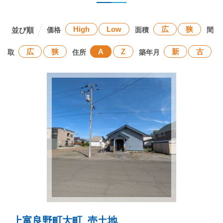
High
Low
広
狭
価格
面積
間
広
狭
A
Z
新
古
取
住所
築年月
上富良野町大町_売土地