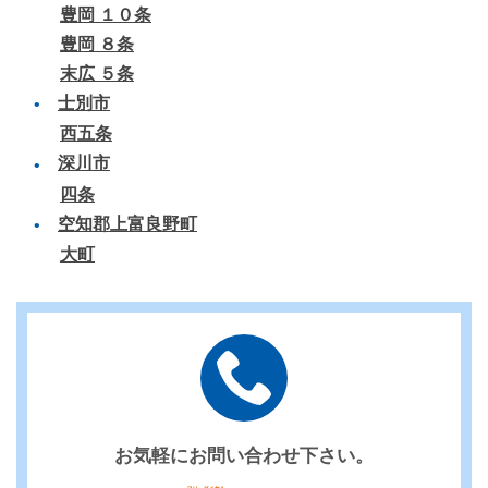
豊岡 １０条
豊岡 ８条
末広 ５条
士別市
西五条
深川市
四条
空知郡上富良野町
大町
お気軽にお問い合わせ下さい。