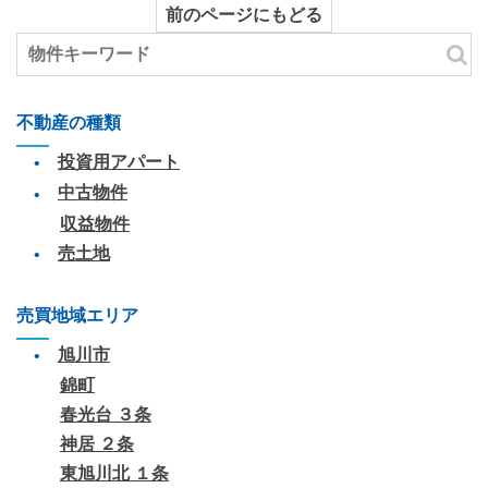
前のページにもどる
不動産の種類
投資用アパート
中古物件
収益物件
売土地
売買地域エリア
旭川市
錦町
春光台 ３条
神居 ２条
東旭川北 １条