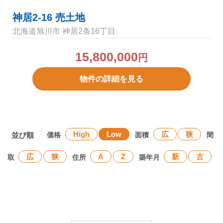
神居2-16 売土地
北海道旭川市 神居2条16丁目
15,800,000
円
物件の詳細を見る
High
Low
広
狭
価格
面積
間
広
狭
A
Z
新
古
取
住所
築年月