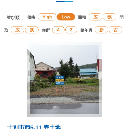
High
Low
広
狭
価格
面積
間
広
狭
A
Z
新
古
取
住所
築年月
士別市西5-11 売土地