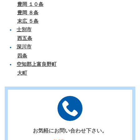
豊岡 １０条
豊岡 ８条
末広 ５条
士別市
西五条
深川市
四条
空知郡上富良野町
大町
お気軽にお問い合わせ下さい。