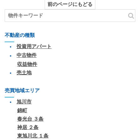
前のページにもどる
不動産の種類
投資用アパート
中古物件
収益物件
売土地
売買地域エリア
旭川市
錦町
春光台 ３条
神居 ２条
東旭川北 １条