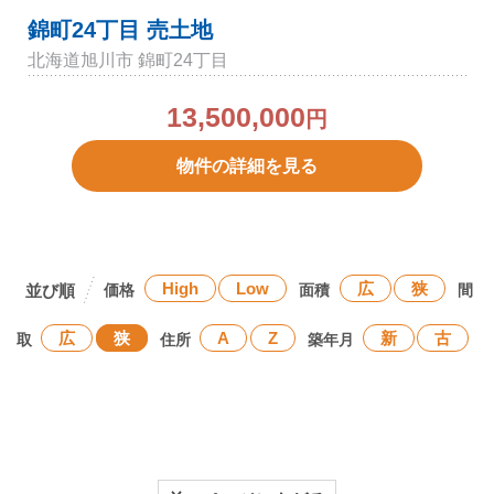
錦町24丁目 売土地
北海道旭川市 錦町24丁目
13,500,000
円
物件の詳細を見る
High
Low
広
狭
価格
面積
間
広
狭
A
Z
新
古
取
住所
築年月