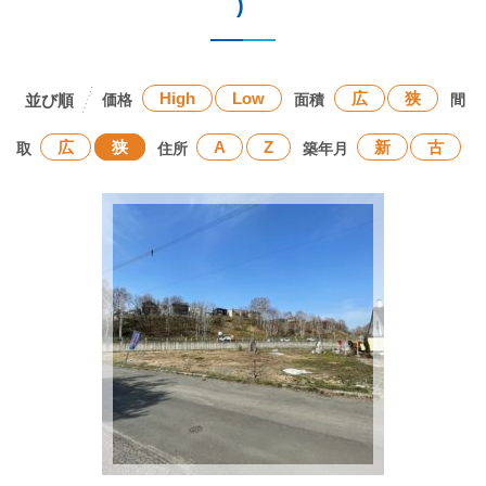
)
High
Low
広
狭
価格
面積
間
広
狭
A
Z
新
古
取
住所
築年月