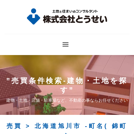
”
建物・土地を探
す
”
建物・土地・店舗・駐車場など、不動産の事ならお任せください
売買 > 北海道旭川市 -町名( 錦町