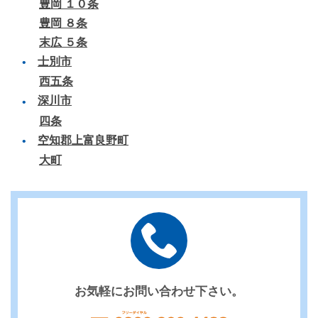
豊岡 １０条
豊岡 ８条
末広 ５条
士別市
西五条
深川市
四条
空知郡上富良野町
大町
お気軽にお問い合わせ下さい。