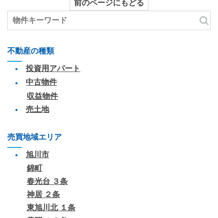
前のページにもどる
不動産の種類
投資用アパート
中古物件
収益物件
売土地
売買地域エリア
旭川市
錦町
春光台 ３条
神居 ２条
東旭川北 １条